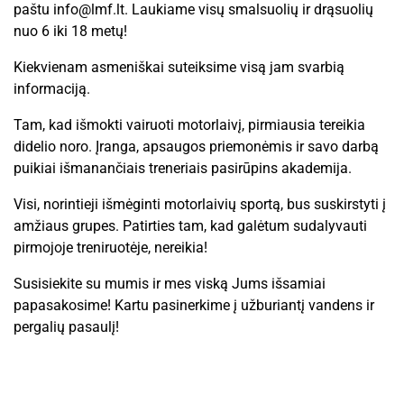
paštu
info@lmf.lt
. Laukiame visų smalsuolių ir drąsuolių
nuo 6 iki 18 metų!
Kiekvienam asmeniškai suteiksime visą jam svarbią
informaciją.
Tam, kad išmokti vairuoti motorlaivį, pirmiausia tereikia
didelio noro. Įranga, apsaugos priemonėmis ir savo darbą
puikiai išmanančiais treneriais pasirūpins akademija.
Visi, norintieji išmėginti motorlaivių sportą, bus suskirstyti į
amžiaus grupes. Patirties tam, kad galėtum sudalyvauti
pirmojoje treniruotėje, nereikia!
Susisiekite su mumis ir mes viską Jums išsamiai
papasakosime! Kartu pasinerkime į užburiantį vandens ir
pergalių pasaulį!