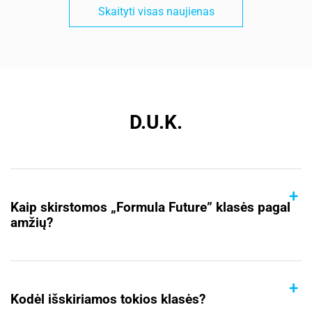
Skaityti visas naujienas
D.U.K.
+
Kaip skirstomos „Formula Future” klasės pagal
amžių?
Delfinų arba nulinukų klasė – nuo 6 iki 7 metų, 1 klasė
+
– nuo 8 iki 9 metų, 2 klasė – nuo 10 iki 11 metų, 3
Kodėl išskiriamos tokios klasės?
klasė – nuo 12 iki 13 metų, 4 klasė – nuo 14 iki 15