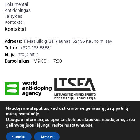
Dokumentai
Antidopingas
Taisyklės
Kontaktai
Kontaktai
Adresas:
T. Masiulio g. 21, Kaunas, 52436 Kauno m. sav.
Tel. nr.:
+370 633 88881
El. p.:
Info@lmf.lt
Darbo laikas:
I-V 9:00 – 17:00
Naudojame slapukus, kad užtikrintume geriausią jūsų patirtį
mūsų svetainėje.
© 2026 LMF | Visos teisės saugomos
Daugiau informacijos apie tai, kokius slapukus naudojame, arba
galimybę juos išjungti rasite
nustatymuose
.
Sprendimas: Šviesūs projektai
Sutinku
Atmesti