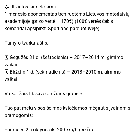
🥉 III vietos laimėtojams:
1 mėnesio abonementas treniruotėms Lietuvos motorlaivių
akademijoje (prizo vertė – 170€) (100€ vertės čekis
komandai apsipirkti Sportland parduotuvėje)
Turnyro tvarkaraštis:
🗓 Gegužės 31 d. (šeštadienis) – 2017–2014 m. gimimo
vaikai
🗓 Birželio 1 d. (sekmadienis) – 2013–2010 m. gimimo
vaikai
Vaikai žais tik savo amžiaus grupėje
Tuo pat metu visos šeimos kviečiamos mėgautis įvairiomis
pramogomis:
Formulės 2 lenktynės iki 200 km/h greičiu