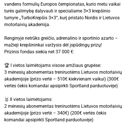
vandens formulių Europos čempionatas, kurio metu vaikai
turės galimybę dalyvauti ir specialiame 3×3 krepšinio
turnyre „TurboKrepšis 3×3“, kurį pristato Nordis ir Lietuvos
motorlaivių akademija.
Renginyje netrūks greičio, adrenalino ir sportinio azarto –
mažieji krepšininkai varžysis dėl įspūdingų prizų!
Prizinis fondas siekia net 37 000 €:
🏆 I vietos laimėtojams visose amžiaus grupėse:
3 mėnesių abonementas treniruotėms Lietuvos motorlaivių
akademijoje (prizo vertė – 510€ kiekvienam vaikui) (300€
vertės čekis komandai apsipirkti Sportland parduotuvėje)
🥈 II vietos laimėtojams:
2 mėnesių abonementas treniruotėms Lietuvos motorlaivių
akademijoje (prizo vertė – 340€) (200€ vertės čekis
komandai apsipirkti Sportland parduotuvėje)