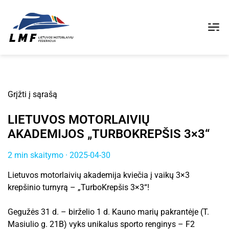
Grįžti į sąrašą
LIETUVOS MOTORLAIVIŲ
AKADEMIJOS „TURBOKREPŠIS 3×3“
2 min skaitymo · 2025-04-30
Lietuvos motorlaivių akademija kviečia į vaikų 3×3
krepšinio turnyrą – „TurboKrepšis 3×3“!
Gegužės 31 d. – birželio 1 d. Kauno marių pakrantėje (T.
Masiulio g. 21B) vyks unikalus sporto renginys – F2